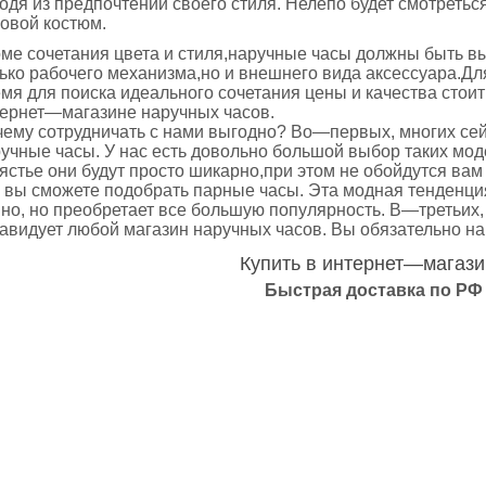
одя из предпочтений своего стиля. Нелепо будет смотреть
овой костюм.
ме сочетания цвета и стиля,наручные часы должны быть вы
ько рабочего механизма,но и внешнего вида аксессуара.Для
мя для поиска идеального сочетания цены и качества стои
ернет—магазине наручных часов.
ему сотрудничать с нами выгодно? Во—первых, многих се
ручные часы
. У нас есть довольно большой выбор таких мо
ястье они будут просто шикарно,при этом не обойдутся вам
 вы сможете подобрать парные часы. Эта модная тенденция
но, но преобретает все большую популярность. В—третьих
авидует любой магазин наручных часов. Вы обязательно най
Купить в интернет—магаз
Быстрая доставка по РФ