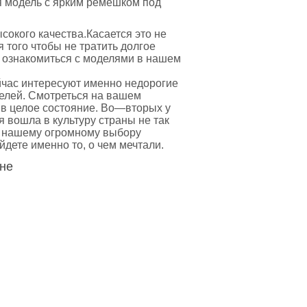
ся модель с ярким ремешком под
сокого качества.Касается это не
 того чтобы не тратить долгое
т ознакомиться с моделями в нашем
йчас интересуют именно
недорогие
делей. Смотреться на вашем
 в целое состояние. Во—вторых у
 вошла в культуру страны не так
, нашему огромному выбору
дете именно то, о чем мечтали.
ине