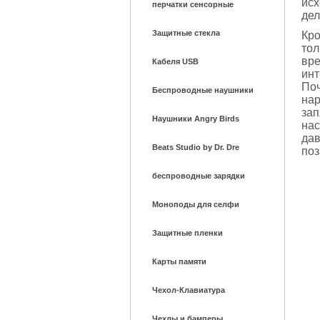
исх
перчатки сенсорные
дел
Защитные стекла
Кро
тол
вре
Кабеля USB
инт
Поч
Беспроводные наушники
на
зап
Наушники Angry Birds
нас
дав
Beats Studio by Dr. Dre
поз
беспроводные зарядки
Моноподы для селфи
Защитные пленки
Карты памяти
Чехол-Клавиатура
Чехлы и бамперы