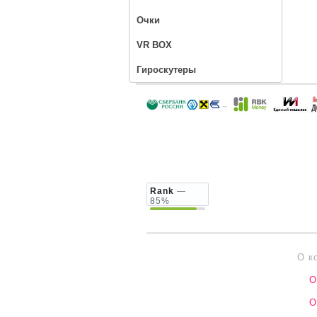
Очки
VR BOX
Гироскутеры
Rank
—
85%
О к
О
О