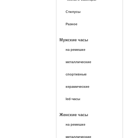
Стилусы
Разное
Мужские часы
на ремешке
металлические
спортивные
керамические
led-часы
Женские часы
на ремешке
металлические