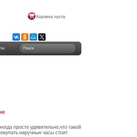
Корзина пуста
ты
ие
Иногда
просто удивительно,что такой
покупать наручные часы стоит