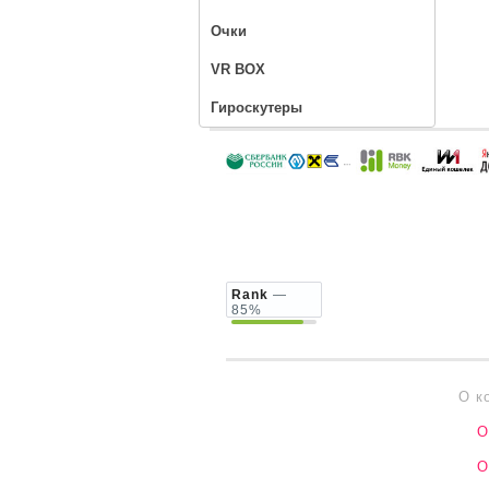
Очки
VR BOX
Гироскутеры
Rank
—
85%
О к
О
О