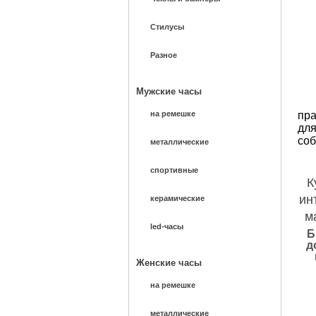
Стилусы
Разное
Мужские часы
на ремешке
пра
для
соб
металлические
спортивные
К
ин
керамические
м
led-часы
Б
д
Женские часы
на ремешке
металлические