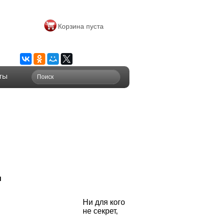
Корзина пуста
ты
и
Ни для кого
не секрет,