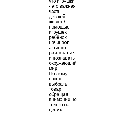
что игрушки
- это важная
часть
детской
жизни. С
помощью
игрушек
ребёнок
начинает
активно
развиваться
и познавать
окружающий
мир.
Поэтому
важно
выбрать
товар,
обращая
внимание не
только на
цену и